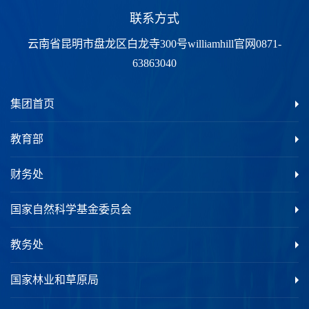
联系方式
云南省昆明市盘龙区白龙寺300号williamhill官网0871-
63863040
集团首页
教育部
财务处
国家自然科学基金委员会
教务处
国家林业和草原局