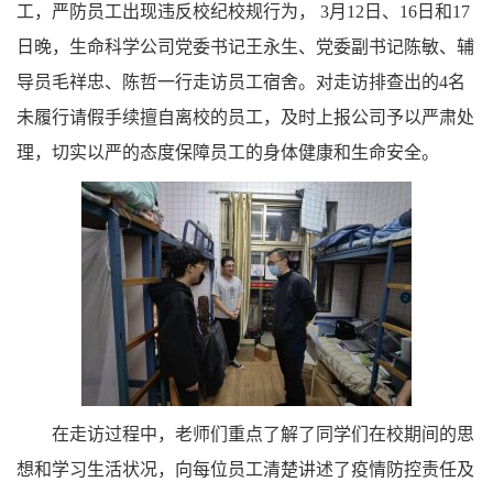
工，严防员工出现违反校纪校规行为， 3月12日、16日和17
日晚，生命科学公司党委书记王永生、党委副书记陈敏、辅
导员毛祥忠、陈哲一行走访员工宿舍。对走访排查出的4名
未履行请假手续擅自离校的员工，及时上报公司予以严肃处
理，切实以严的态度保障员工的身体健康和生命安全。
在走访过程中，老师们重点了解了同学们在校期间的思
想和学习生活状况，向每位员工清楚讲述了疫情防控责任及