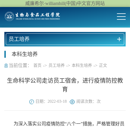
威廉希尔·williamhill(中国)中文官方网站
员工培养
本科生培养
当前位置：
->
->
->
首页
员工培养
本科生培养
正文
生命科学公司走访员工宿舍，进行疫情防控教
育
日期：2022-03-18
阅读次数：
次
为深入落实公司疫情防控“八个一”措施，严格管理好员