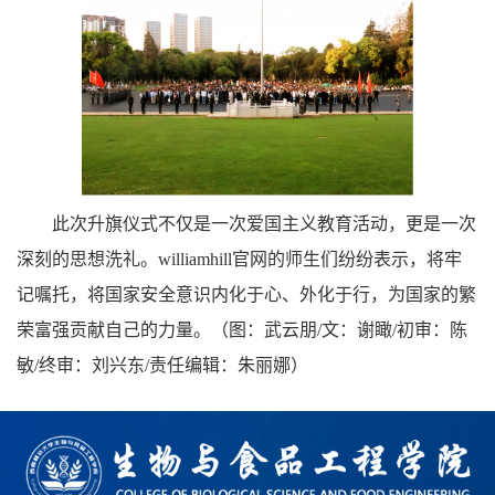
此次升旗仪式不仅是一次爱国主义教育活动，更是一次
深刻的思想洗礼。williamhill官网的师生们纷纷表示，将牢
记嘱托，将国家安全意识内化于心、外化于行，为国家的繁
荣富强贡献自己的力量。（图：武云朋/文：谢瞰/初审：陈
敏/终审：刘兴东/责任编辑：朱丽娜）