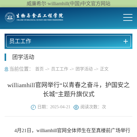
威廉希尔·williamhill(中国)中文官方网站
员工工作
团学活动
当前位置：
->
->
->
首页
员工工作
团学活动
正文
williamhill官网举行“以青春之奋斗，护国安之
长城”主题升旗仪式
日期：2025-04-21
阅读次数：
次
4月21日，williamhill官网全体师生在至真楼前广场举行