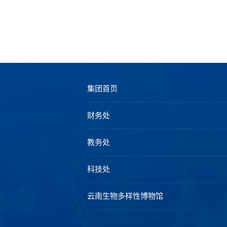
集团首页
财务处
教务处
科技处
云南生物多样性博物馆