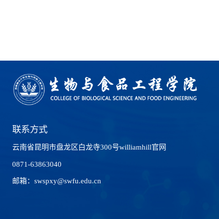
联系方式
云南省昆明市盘龙区白龙寺300号williamhill官网
0871-63863040
邮箱：
swspxy@swfu.edu.cn