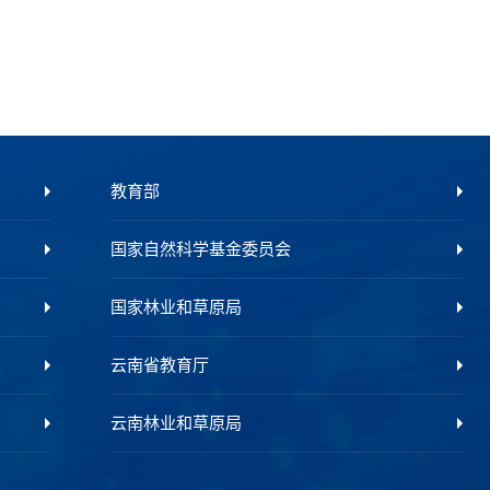
教育部
国家自然科学基金委员会
国家林业和草原局
云南省教育厅
云南林业和草原局