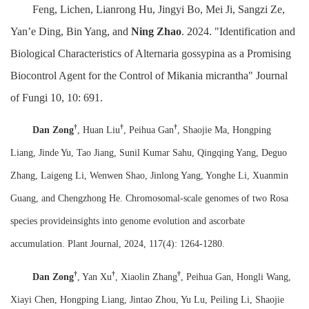
Feng, Lichen, Lianrong Hu, Jingyi Bo, Mei Ji, Sangzi Ze,
Yan’e Ding, Bin Yang, and
Ning Zhao
. 2024. "Identification and
Biological Characteristics of Alternaria gossypina as a Promising
Biocontrol Agent for the Control of Mikania micrantha" Journal
of Fungi 10, 10: 691.
†
†
†
Dan Zong
, Huan Liu
, Peihua Gan
, Shaojie Ma, Hongping
Liang, Jinde Yu, Tao Jiang, Sunil Kumar Sahu, Qingqing Yang, Deguo
Zhang, Laigeng Li, Wenwen Shao, Jinlong Yang, Yonghe Li, Xuanmin
Guang, and Chengzhong He. Chromosomal-scale genomes of two Rosa
species provideinsights into genome evolution and ascorbate
accumulation. Plant Journal, 2024, 117(4): 1264-1280.
†
†
†
Dan Zong
, Yan Xu
, Xiaolin Zhang
, Peihua Gan, Hongli Wang,
Xiayi Chen, Hongping Liang, Jintao Zhou, Yu Lu, Peiling Li, Shaojie