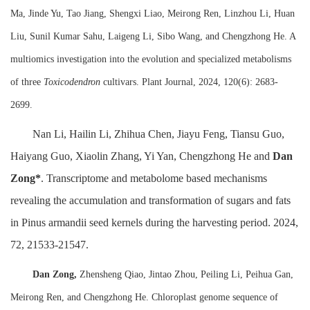
Ma, Jinde Yu, Tao Jiang, Shengxi Liao, Meirong Ren, Linzhou Li, Huan
Liu, Sunil Kumar Sahu, Laigeng Li, Sibo Wang, and Chengzhong He. A
multiomics investigation into the evolution and specialized metabolisms
of three
Toxicodendron
cultivars. Plant Journal, 2024, 120(6): 2683-
2699.
Nan Li, Hailin Li, Zhihua Chen, Jiayu Feng, Tiansu Guo,
Haiyang Guo, Xiaolin Zhang, Yi Yan, Chengzhong He and
Dan
Zong*
. Transcriptome and metabolome based mechanisms
revealing the accumulation and transformation of sugars and fats
in Pinus armandii seed kernels during the harvesting period. 2024,
72, 21533-21547.
Dan Zong,
Zhensheng Qiao, Jintao Zhou, Peiling Li, Peihua Gan,
Meirong Ren, and Chengzhong He. Chloroplast genome sequence of