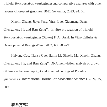
triploid
Toxicodendron vernicifluum
and comparative analyses with other
lacquer chloroplast genomes. BMC Genomics, 2023, 24: 56.
Xiaolin Zhang, Jiayu Feng, Yiran Luo, Xiaomeng Duan,
Chengzhong He and
Dan Zong*
. In vitro propagation of triploid
Toxicodendron vernicifluum
(Stokes) F. A. Barkl. In Vitro Cellular &
Developmental Biology-Plant. 2024, 60, 783-791.
Haiyang Guo, Tiansu Guo, Hailin Li, Shaojie Ma, Xiaolin Zhang,
Chengzhong He, and
Dan Zong*
. DNA methylation analysis of growth
differences between upright and inverted cuttings of Populus
International Journal of Molecular Sciences.
yunnanensis.
2024, 25,
5096.
联系方式：