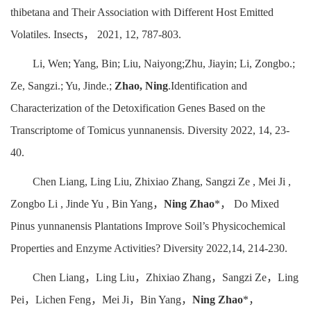
thibetana and Their Association with Different Host Emitted
Volatiles. Insects， 2021, 12, 787-803.
Li, Wen; Yang, Bin; Liu, Naiyong;Zhu, Jiayin; Li, Zongbo.;
Ze, Sangzi.; Yu, Jinde.;
Zhao, Ning
.Identification and
Characterization of the Detoxification Genes Based on the
Transcriptome of Tomicus yunnanensis. Diversity 2022, 14, 23-
40.
Chen Liang, Ling Liu, Zhixiao Zhang, Sangzi Ze , Mei Ji ,
Zongbo Li , Jinde Yu , Bin Yang，
Ning Zhao
*， Do Mixed
Pinus yunnanensis Plantations Improve Soil’s Physicochemical
Properties and Enzyme Activities? Diversity 2022,14, 214-230.
Chen Liang，Ling Liu，Zhixiao Zhang，Sangzi Ze，Ling
Pei，Lichen Feng，Mei Ji，Bin Yang，
Ning Zhao
*，