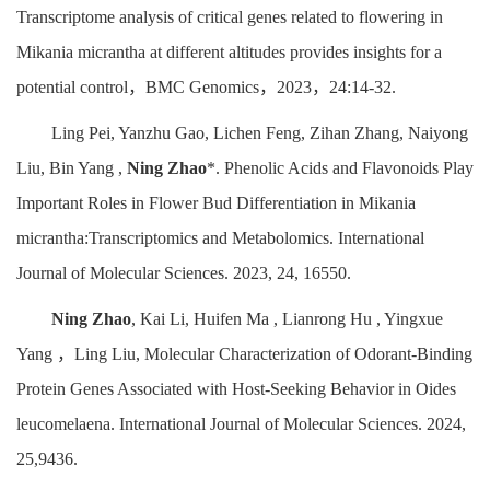
Transcriptome analysis of critical genes related to flowering in
Mikania micrantha at different altitudes provides insights for a
potential control，BMC Genomics，2023，24:14-32.
Ling Pei, Yanzhu Gao, Lichen Feng, Zihan Zhang, Naiyong
Liu, Bin Yang ,
Ning Zhao
*. Phenolic Acids and Flavonoids Play
Important Roles in Flower Bud Differentiation in Mikania
micrantha:Transcriptomics and Metabolomics. International
Journal of Molecular Sciences. 2023, 24, 16550.
Ning Zhao
, Kai Li, Huifen Ma , Lianrong Hu , Yingxue
Yang ，Ling Liu, Molecular Characterization of Odorant-Binding
Protein Genes Associated with Host-Seeking Behavior in Oides
leucomelaena. International Journal of Molecular Sciences. 2024,
25,9436.