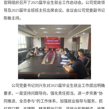
官网组织召开了2025届毕业生就业工作启动会。公司党政领
导及2025届毕业班班主任出席会议。会议由公司党委副书记
陈敏主持。
公司党委书记刘兴东对2025届毕业生就业工作提出明确
要求，一是坚持问题导向，强化责任担当，进一步完善“协
同推进、全员参与”的工作体系，加强就业指导与服务，抓
住窗口期、关键期，精准帮扶引导，将就业形势解读、政策