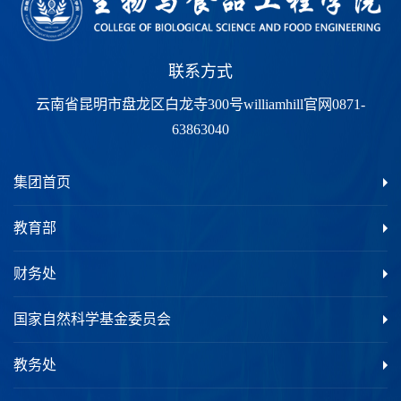
联系方式
云南省昆明市盘龙区白龙寺300号williamhill官网0871-
63863040
集团首页
教育部
财务处
国家自然科学基金委员会
教务处