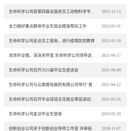
生命科学公司获第四届全国老员工动物科学专业技能大赛团体二等奖
2023-11-13
全力做好重点群体毕业生就业精准帮扶工作
2022-03-31
生命科学公司走访员工宿舍，进行疫情防控教育
2022-03-18
浓浓毕业情，深深关怀意 生命科学公司领导走访毕业生宿舍
2021-06-17
生命科学公司召开2021届毕业生座谈会
2021-06-09
生命科学公司与云南普恒兽药有限公司举行“普恒”奖学金 颁发暨就业实习基地合作签约仪式
2021-04-22
生命科学公司召开毕业班班主任就业率促进动员会
2021-03-26
生命科学公司走访毕业生宿舍
2019-05-30
创新创业公司关于创新创业导师工作室 评审结果的公示
2018-11-07