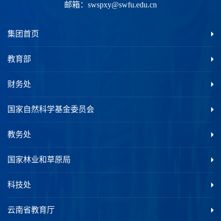
邮箱：
swspxy@swfu.edu.cn
集团首页
教育部
财务处
国家自然科学基金委员会
教务处
国家林业和草原局
科技处
云南省教育厅